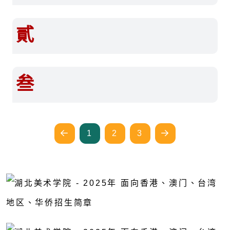
貳
叁
1
2
3