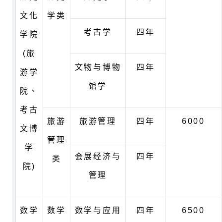
文化
学类
考古学
四年
学院
(旅
文物与博物
四年
游学
馆学
院、
考古
旅游
旅游管理
四年
6000
文博
管理
学
会展经济与
四年
类
院)
管理
数学
数学
数学与应用
四年
6500