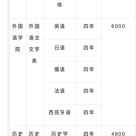
体
外国
外国
英语
四年
6000
语学
语言
日语
四年
院
文学
类
俄语
四年
法语
四年
西班牙语
四年
历史
历史
历史学
四年
4800