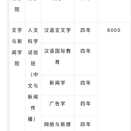
院
文学
人文
汉语言文学
四年
6000
与新
科学
汉语国际教
四年
闻学
试验
育
院
班
（中
新闻学
四年
文与
新闻
广告学
四年
传
播）
网络与新媒
四年