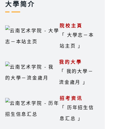
大學简介
院校主頁
「 大學志－本
站主页 」
我的大學
「 我的大學－
流金歲月 」
招考资讯
「 历年招生信
息汇总 」