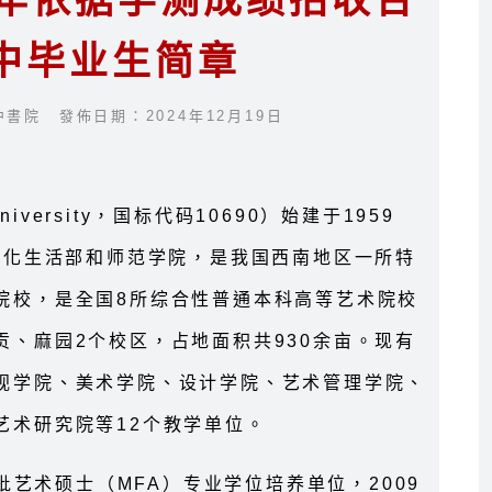
5年依据学测成绩招收台
中毕业生简章
中書院 發佈日期：2024年12月19日
niversity，国标代码10690）始建于1959
文化生活部和师范学院，是我国西南地区一所特
院校，是全国8所综合性普通本科高等艺术院校
、麻园2个校区，占地面积共930余亩。现有
视学院、美术学院、设计学院、艺术管理学院、
艺术研究院等12个教学单位。
获批艺术硕士（MFA）专业学位培养单位，2009