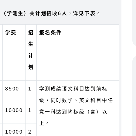
生（学测生）共计划招收6人，详见下表
。
学费
招
报名条件
生
计
划
8500
1
学测成绩语文科目达到前标
级，同时数学、英文科目中任
10000
1
意一科达到均标级（含）以
上。
10000
2