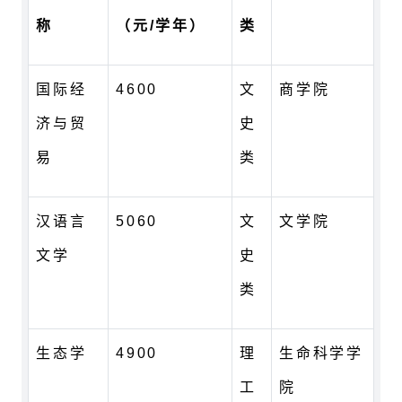
称
（元/学年）
类
国际经
4600
文
商学院
济与贸
史
易
类
汉语言
5060
文
文学院
文学
史
类
生态学
4900
理
生命科学学
工
院