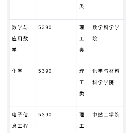
类
数学与
5390
理
数学科学学
应用数
工
院
学
类
化学
5390
理
化学与材料
工
科学学院
类
电子信
5390
理
中燃工学院
息工程
工