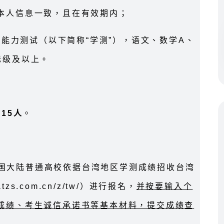
本人信息一致，且在有效期内；
科能力测试（以下简称“学测”），语文、数学A、
标级及以上。
15人
。
录祖国大陆普通高校依据台湾地区学测成绩招收台湾
zs.com.cn/z/tw/）进行报名，
并按要输入个
成绩、考生诚信承诺书等基本材料，提交成绩查