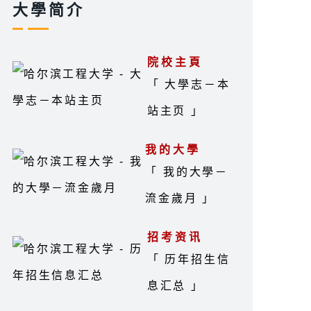
大學简介
院校主頁
「 大學志－本
站主页 」
我的大學
「 我的大學－
流金歲月 」
招考资讯
「 历年招生信
息汇总 」