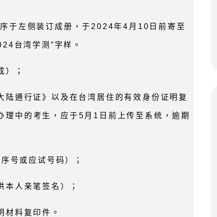
序于左侧装订成册，于2024年4月10日前寄至
24台湾学测”字样。
成）；
往大陆通行证》以及在台湾居住的有效身份证明复
办理中的考生，应于5月1日前上传至系统，逾期
名序号或应试号码）；
供本人亲笔签名）；
明材料复印件。