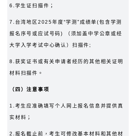
6.
学生证扫描件；
7.
台湾地区
2025
年度“学测”成绩单
(
包含学测
报名序号或应试号码
)
（须加盖中学公章或经
大学入学考试中心确认）扫描件
;
8.
获奖证书或有关申请者经历的其他相关证明
材料扫描件。
（四）注意事项
1.
考生应准确填写个人网上报名信息并提供真
实材料；
2.
报名截止前，考生可修改基本材料和其他材