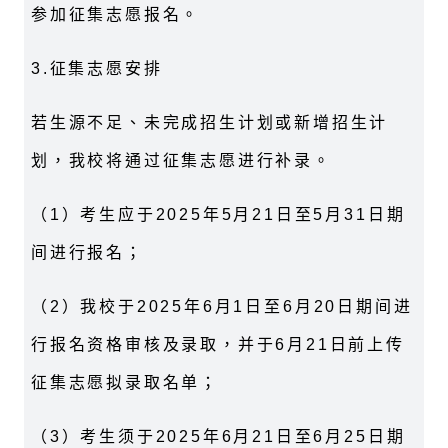
参加征集志愿报名。
3.
征集志愿安排
若生源不足、未完成招生计划或新增招生计
划，我校将通过征集志愿进行补录。
（
1
）考生应于
2025
年
5
月
21
日至
5
月
31
日期
间进行报名；
（
2
）我校于
2025
年
6
月
1
日至
6
月
20
日期间进
行报名资格审核及录取，并于
6
月
21
日前上传
征集志愿拟录取名单；
（
3
）考生须于
2025
年
6
月
21
日至
6
月
25
日期