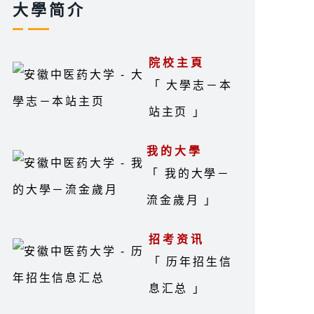
大學简介
院校主頁
「 大學志－本
站主页 」
我的大學
「 我的大學－
流金歲月 」
招考资讯
「 历年招生信
息汇总 」