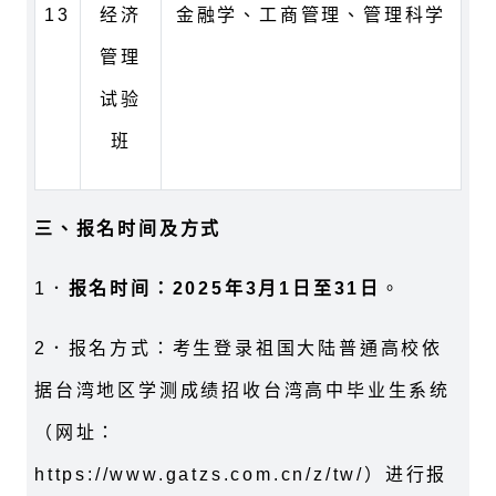
13
经济
金融学、工商管理、管理科学
管理
试验
班
三、报名时间及方式
1
．
报名时间：
2025
年
3
月
1
日至
31
日
。
2
．报名方式：考生登录祖国大陆普通高校依
据台湾地区学测成绩招收台湾高中毕业生系统
（网址：
https://www.gatzs.com.cn/z/tw/
）进行报