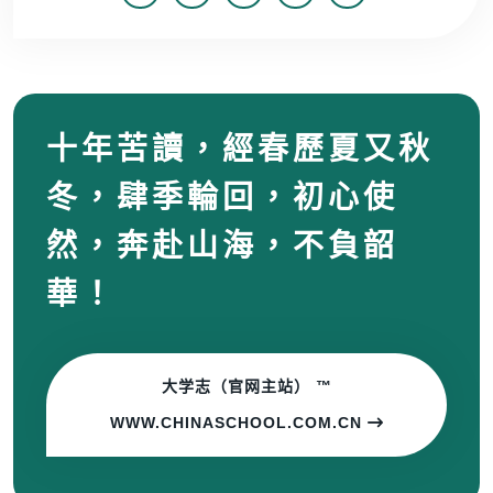
十年苦讀，經春歷夏又秋
冬，肆季輪回，初心使
然，奔赴山海，不負韶
華！
大学志（官网主站） ™
WWW.CHINASCHOOL.COM.CN