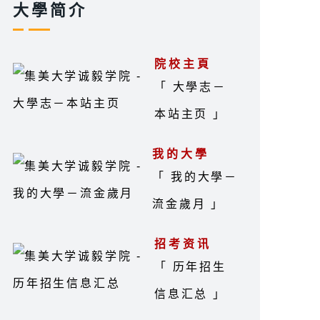
大學简介
院校主頁
「 大學志－
本站主页 」
我的大學
「 我的大學－
流金歲月 」
招考资讯
「 历年招生
信息汇总 」