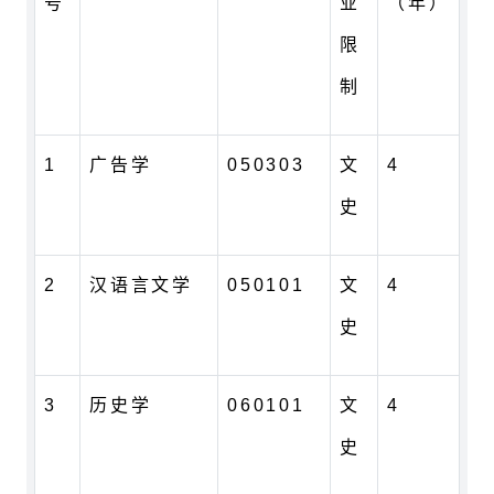
号
业
（年）
限
制
1
广告学
050303
文
4
史
2
汉语言文学
050101
文
4
史
3
历史学
060101
文
4
史