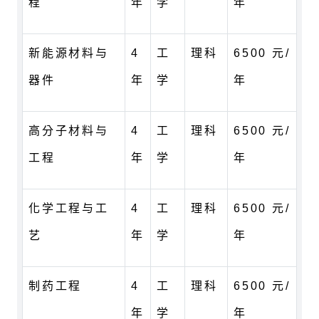
程
年
学
年
新能源材料与
4
工
理科
6500 元/
器件
年
学
年
高分子材料与
4
工
理科
6500 元/
工程
年
学
年
化学工程与工
4
工
理科
6500 元/
艺
年
学
年
制药工程
4
工
理科
6500 元/
年
学
年