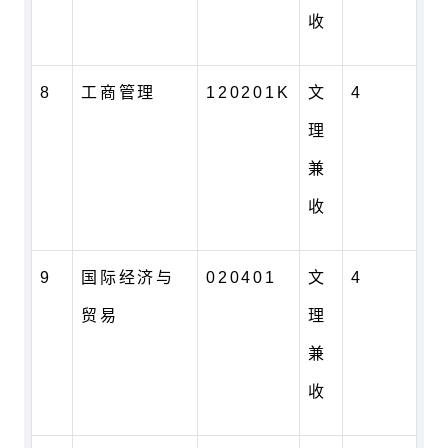
收
8
工商管理
120201K
文
4
理
兼
收
9
国际经济与
020401
文
4
贸易
理
兼
收