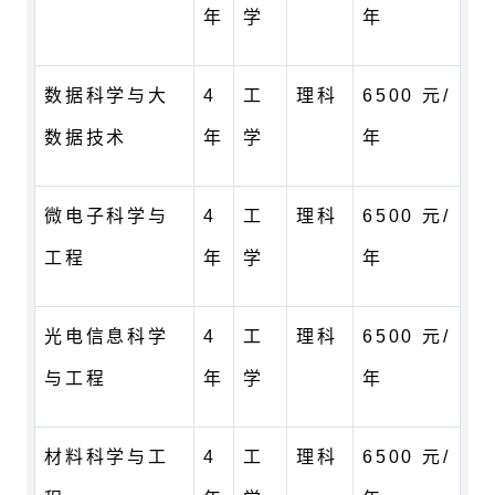
年
学
年
数据科学与大
4
工
理科
6500 元/
数据技术
年
学
年
微电子科学与
4
工
理科
6500 元/
工程
年
学
年
光电信息科学
4
工
理科
6500 元/
与工程
年
学
年
材料科学与工
4
工
理科
6500 元/