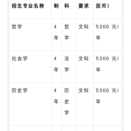
招生专业名称
制
科
要求
民币）
哲学
4
哲
文科
5300 元/
年
学
年
社会学
4
法
文科
5300 元/
年
学
年
历史学
4
历
文科
5300 元/
年
史
年
学