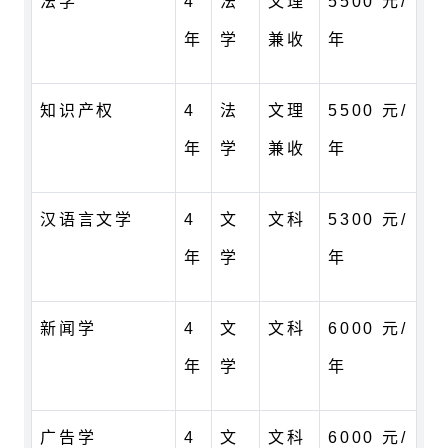
法学
4
法
文理
5500 元/
年
学
兼收
年
知识产权
4
法
文理
5500 元/
年
学
兼收
年
汉语言文学
4
文
文科
5300 元/
年
学
年
新闻学
4
文
文科
6000 元/
年
学
年
广告学
4
文
文科
6000 元/