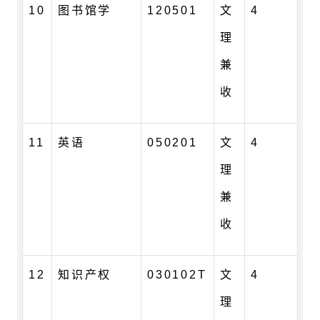
10
图书馆学
120501
文
4
理
兼
收
11
英语
050201
文
4
理
兼
收
12
知识产权
030102T
文
4
理