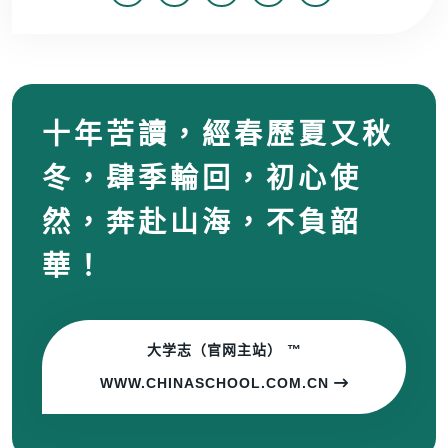
十年苦讀，經春歷夏又秋
冬，肆季輪回，初心使
然，奔赴山海，不負韶
華！
大学志（官网主站） ™
WWW.CHINASCHOOL.COM.CN