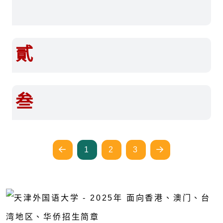
貳
叁
1
2
3