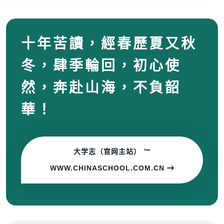
十年苦讀，經春歷夏又秋
冬，肆季輪回，初心使
然，奔赴山海，不負韶
華！
大学志（官网主站） ™
WWW.CHINASCHOOL.COM.CN