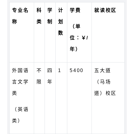
专业名
科
学
计
学费
就读校区
称
类
制
划
（单
数
位：
￥/
年）
外国语
不
四
1
5400
五大道
言文学
限
年
（马场
类
道）校区
（英语
类）