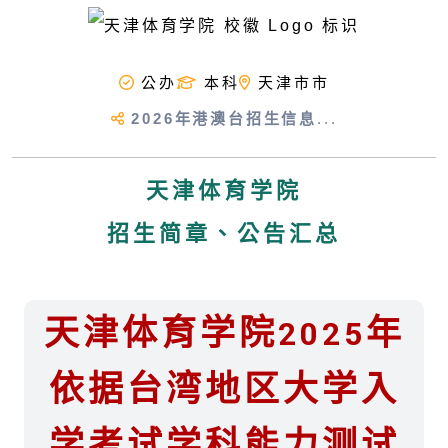
公办
本科
天津市市
2026年港澳台招生信息
...
天津体育学院
招生简章、公告汇总
天津体育学院2025年
依据台湾地区大学入
学考试学科能力测试