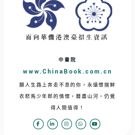
中書院
www.ChinaBook.com.cn
願人生路上奔走不息的你，永遠懷揣鮮
衣怒馬少年郎的情懷，曆盡山河，仍覺
得人間值得！