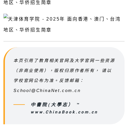
本页引用了教育相关官网及大学官网一些资源
（非商业使用），版权归原作者所有， 请以
学校官网公布为准。反馈邮箱：
School@ChinaNet.com.cn
中書院(大學志） ™
www.ChinaBook.com.cn