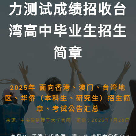
力测试成绩招收台
湾高中毕业生招生
简章
2025年 面向香港、澳门、台湾地
区、华侨（本科生、研究生）招生简
章、考试公告汇总
来源: 中书院整理于大学官网 更新：2025年7月28日