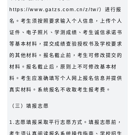
https://www.gatzs.com.cn/z/tw/）进行报
名。考生须按照要求输入个人信息，上传个人
证件、电子照片、学测成绩、考生诚信承诺书
等基本材料，提交成绩查验授权书及学校要求
的其他材料。报名截止前，考生可修改提交的
材料。报名截止后，原则上不可修改基本材
料。考生应准确填写个人网上报名信息并提供
真实材料。系统报名不收取考生报考费。
（三）填报志愿
1.志愿填报采取平行志愿方式。填报志愿前，
考生须认真阅读报名系统操作指南、学校招生