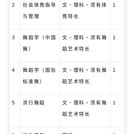
2
社会体育指导
文、理科，须有体
1
与管理
育特长
3
舞蹈学（中国
文、理科，须有舞
1
舞）
蹈艺术特长
4
舞蹈学（国际
文、理科，须有舞
1
标准舞）
蹈艺术特长
5
流行舞蹈
文、理科，须有舞
1
蹈艺术特长