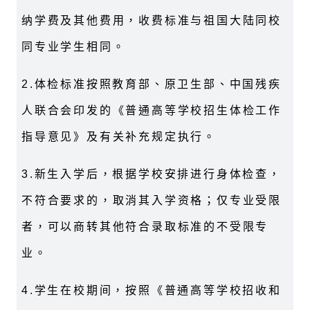
纳学费及其他费用，收费标准与祖国大陆同校
同专业学生相同。
2.体检标准按照教育部、原卫生部、中国残疾
人联合会印发的《普通高等学校招生体检工作
指导意见》及有关补充规定执行。
3.新生入学后，根据学校安排进行身体检查，
不符合要求的，取消其入学资格；仅专业受限
者，可以商转其他符合录取标准的不受限专
业。
4.学生在校期间，按照《普通高等学校招收和