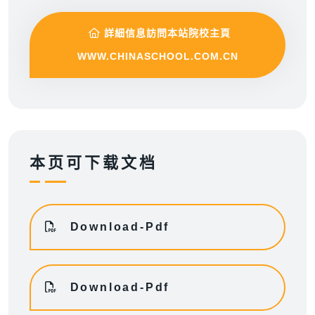
詳細信息訪問本站院校主頁
WWW.CHINASCHOOL.COM.CN
本页可下载文档
Download-Pdf
Download-Pdf