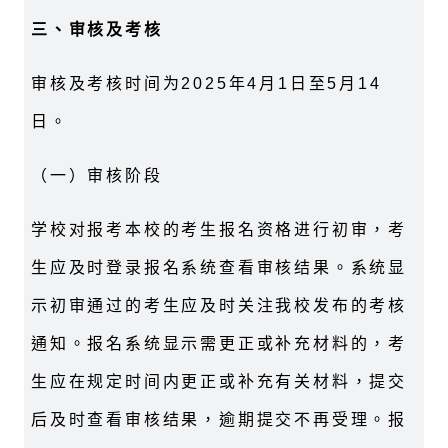
三
、审核及考核
审核及考核时间为2025年4月1日至5月14
日。
（一）审核阶段
学校对报考本校的考生报名资格进行初审，考
生应及时登录报名系统查看审核结果。系统显
示初审通过的考生应及时关注我校发布的考核
通知。报名系统显示需更正或补充材料的，考
生应在规定时间内更正或补充有关材料，提交
后及时查看审核结果，逾期提交不再受理。报