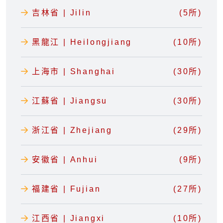
吉林省 | Jilin
(5所)
黑龍江 | Heilongjiang
(10所)
上海市 | Shanghai
(30所)
江蘇省 | Jiangsu
(30所)
浙江省 | Zhejiang
(29所)
安徽省 | Anhui
(9所)
福建省 | Fujian
(27所)
江西省 | Jiangxi
(10所)