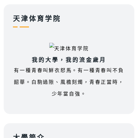
天津体育学院
我的大學，我的流金歲月
有一種青春叫鮮衣怒馬。有一種青春叫不負
韶華。白駒過隙、風檐刻燭，青春正當時，
少年當自強。
大學简介