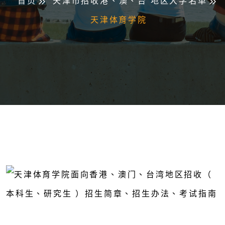
首页
天津市招收港、澳、台 地区大学名单
天津体育学院