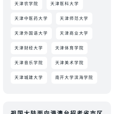
天津农学院
天津医科大学
天津中医药大学
天津师范大学
天津外国语大学
天津商业大学
天津财经大学
天津体育学院
天津音乐学院
天津美术学院
天津城建大学
南开大学滨海学院
祖国大陆面向港澳台招考省市区