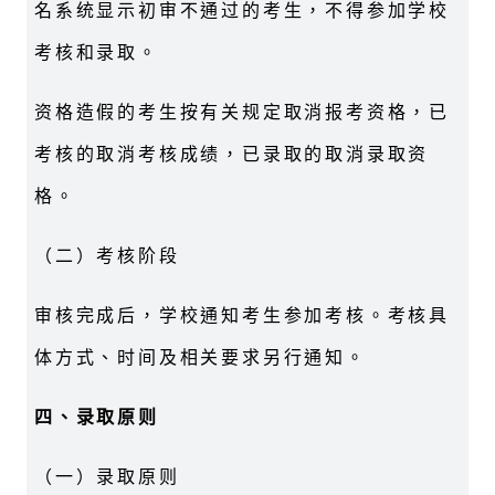
名系统显示初审不通过的考生，不得参加学校
考核和录取。
资格造假的考生按有关规定取消报考资格，已
考核的取消考核成绩，已录取的取消录取资
格。
（二）考核阶段
审核完成后，学校通知考生参加考核。考核具
体方式、时间及相关要求另行通知。
四
、录取原则
（一）录取原则