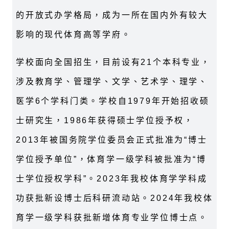
的开放式办学格局，成为一所在国内外有较大
影响的现代体育高等学府。
学校面向全国招生，目前设有21个本科专业，
涉及教育学、管理学、文学、艺术学、理学、
医学6个学科门类。学校自1979年开始招收硕
士研究生，1986年获得硕士学位授予权，
2013年被国务院学位委员会正式批准为“博士
学位授予单位”，体育学一级学科被批准为“博
士学位授权学科”。2023年我校体育学学科成
功获批新设博士后科研流动站。2024年我校体
育学一级学科获批新增体育专业学位博士点。