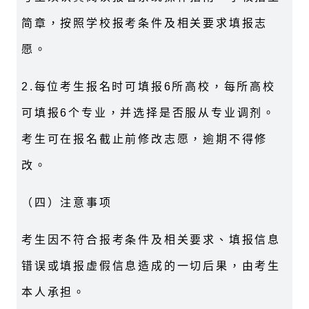
简章，按照学校报考条件及相关要求填报志
愿。
2.每位考生报名时可填报6所高校，每所高校
可填报6个专业，并选择是否服从专业调剂。
考生可在报名截止前修改志愿，逾期不得修
改。
（四）注意事项
考生因不符合报考条件及相关要求、填报信息
错误或填报虚假信息造成的一切后果，由考生
本人承担。