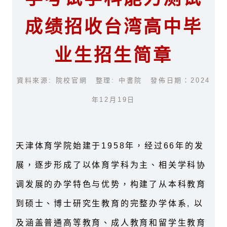
成绩招收台湾高中毕
业生招生简章
資料來源: 院校官網 整理: 中書院 發佈日期：2024
年12月19日
天津体育学院始建于1958年，经过66年的发
展，逐步形成了以体育学科为主、相关学科协
调发展的办学特色与优势，构建了从本科教育
到硕士、博士研究生教育的完整办学体系, 以
及涵盖普通高等教育、成人教育和留学生教育