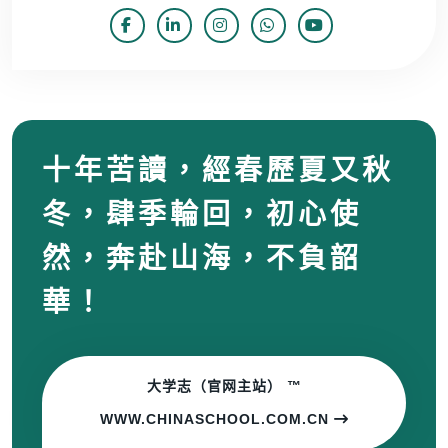
十年苦讀，經春歷夏又秋
冬，肆季輪回，初心使
然，奔赴山海，不負韶
華！
大学志（官网主站） ™
WWW.CHINASCHOOL.COM.CN