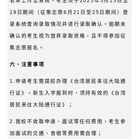
名单上传至系统。考生须于
2025
年
5
月
15
日至
19
日期间（征集志愿
6
月
21
日至
25
日期间）登
录系统查询录取情况并进行录取确认。逾期未
确认的考生视为放弃录取资格，且不得参加征
集志愿报名。
六、注意事项
1.
申请考生需提前办理《台湾居民来往大陆通
行证》，新生入学报到时，须持有效的《台湾
居民来往大陆通行证》；
2.
我校不收取申请、面试等任何费用，考生参
加面试的交通、食宿等费用需自理；