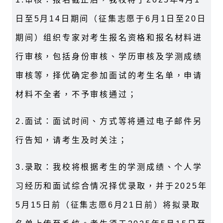
日至
5
月
14
日期间（征集志愿于
6
月
1
日至
20
日
期间）组织专家对考生报名资格和报名材料进
行审核，包括身份审核、学历审核及学测成绩
审核等，择优确定参加面试的考生名单，申请
材料不全者，不予审核通过；
2.
面试：面试时间、方式等将通过电子邮件另
行告知，请考生及时关注；
3.
录取：我校将根据考生的学测成绩、个人学
习经历和面试综合情况择优录取，并于
2025
年
5
月
15
日前（征集志愿
6
月
21
日前）将拟录取