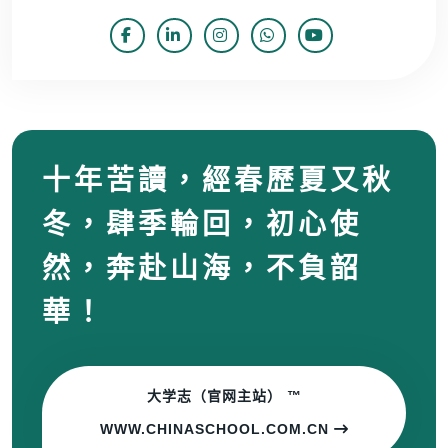
十年苦讀，經春歷夏又秋
冬，肆季輪回，初心使
然，奔赴山海，不負韶
華！
大学志（官网主站） ™
WWW.CHINASCHOOL.COM.CN