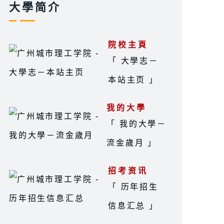
大學简介
院校主頁
「 大學志－
本站主页 」
我的大學
「 我的大學－
流金歲月 」
招考资讯
「 历年招生
信息汇总 」