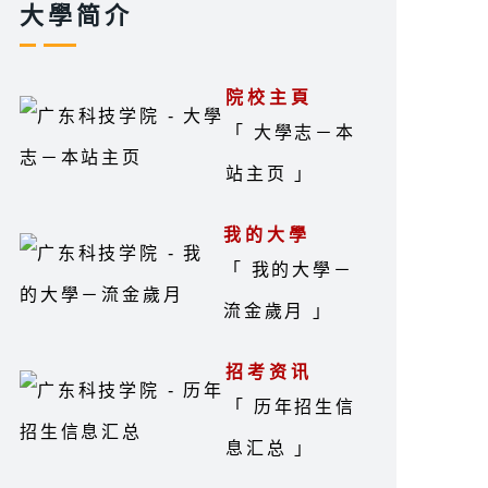
大學简介
院校主頁
「 大學志－本
站主页 」
我的大學
「 我的大學－
流金歲月 」
招考资讯
「 历年招生信
息汇总 」