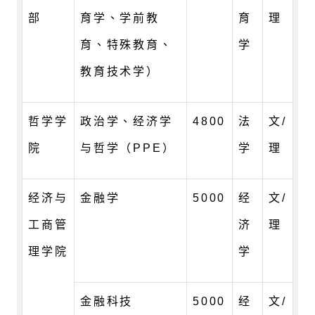
部
育学、学前教
育
理
育、特殊教育、
学
教育技术学）
哲学学
政治学、经济学
4800
法
文/
院
与哲学（PPE）
学
理
经济与
金融学
5000
经
文/
工商管
济
理
理学院
学
金融科技
5000
经
文/