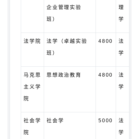
企业管理实验
理
班）
学
法学院
法学（卓越实验
4800
法
班）
学
马克思
思想政治教育
4800
法
主义学
学
院
社会学
社会学
5000
法
院
学