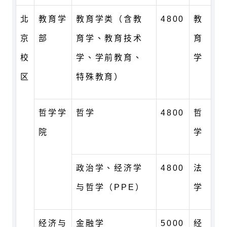
北
教育学
教育学类（含教
4800
教
京
部
育学、教育技术
育
校
学、学前教育、
学
区
特殊教育）
哲学学
哲学
4800
哲
院
学
政治学、经济学
4800
法
与哲学（PPE）
学
经济与
金融学
5000
经