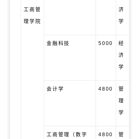
工商管
济
理学院
学
金融科技
5000
经
济
学
会计学
4800
管
理
学
工商管理（数字
4800
管