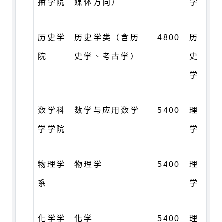
播学院
媒体方向）
学
历史学
历史学类（含历
4800
历
院
史学、考古学）
史
学
数学科
数学与应用数学
5400
理
学学院
学
物理学
物理学
5400
理
系
学
化学学
化学
5400
理