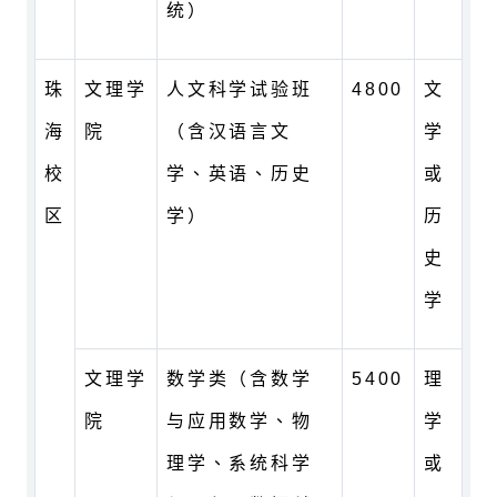
统）
珠
文理学
人文科学试验班
4800
文
海
院
（含汉语言文
学
校
学、英语、历史
或
区
学）
历
史
学
文理学
数学类（含数学
5400
理
院
与应用数学、物
学
理学、系统科学
或