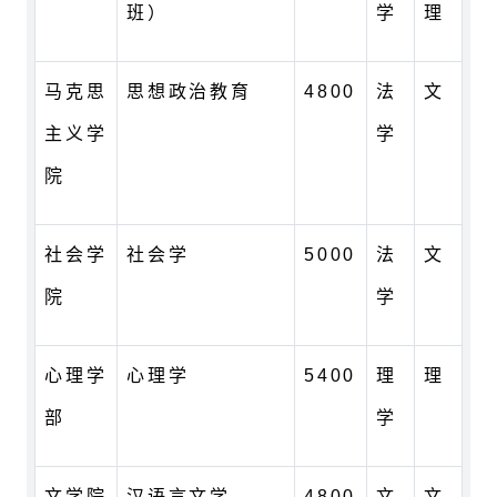
班）
学
理
马克思
思想政治教育
4800
法
文
主义学
学
院
社会学
社会学
5000
法
文
院
学
心理学
心理学
5400
理
理
部
学
文学院
汉语言文学
4800
文
文