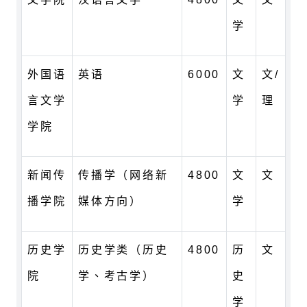
学
外国语
英语
6000
文
文/
言文学
学
理
学院
新闻传
传播学（网络新
4800
文
文
播学院
媒体方向）
学
历史学
历史学类（历史
4800
历
文
院
学、考古学）
史
学