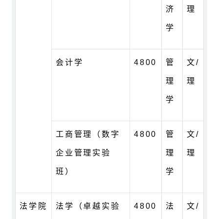
济
理
学
会计学
4800
管
文/
理
理
学
工商管理（数字
4800
管
文/
企业管理实验
理
理
班）
学
法学院
法学（卓越实验
4800
法
文/