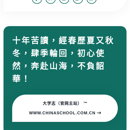
十年苦讀，經春歷夏又秋
冬，肆季輪回，初心使
然，奔赴山海，不負韶
華！
大学志（官网主站） ™
WWW.CHINASCHOOL.COM.CN