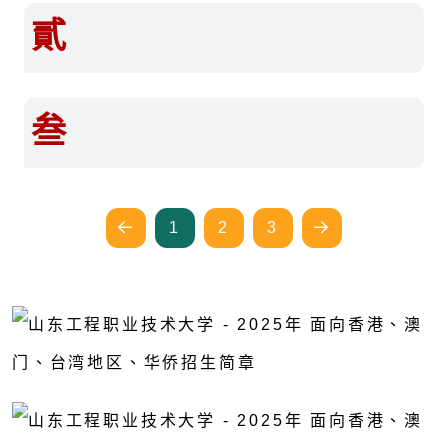
貳
叁
1
2
3