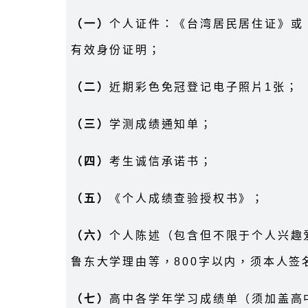
（一）
个人证件：《台湾居民居住证》或
有效身份证明；
（二）
近期彩色免冠登记电子照片1张；
（三）
学测成绩通知单；
（四）
考生诚信承诺书；
（五）
《个人成绩查验授权书》；
（六）
个人陈述（包含但不限于个人兴趣
鲁东大学理由等，800字以内，须本人签
（七）
高中各学年学习成绩单（须加盖高