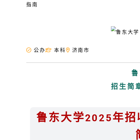
公办
本科
济南市
鲁
招生简
鲁东大学2025年